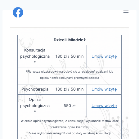
Przejdź
do
treści
Dzieci i Młodzież
Konsultacja
psychologiczna
180 zł / 50 min
Umów wizytę
*
*Pierwsza wizyta powinna odbyć się z rodzicem/rodzicami lub
opiekunem/opiekunami prawnymi dziecka
Psychoterapia
180 zł / 50 min
Umów wizytę
Opinia
psychologiczna
550 zł
Umów wizytę
*
W cenie opinii psychologicznej 2 konsultacje, wykonanie testów oraz
przekazanie opinii klientowi)
*czas wykonania usługi 14 dni od daty ostatniej konsultacji