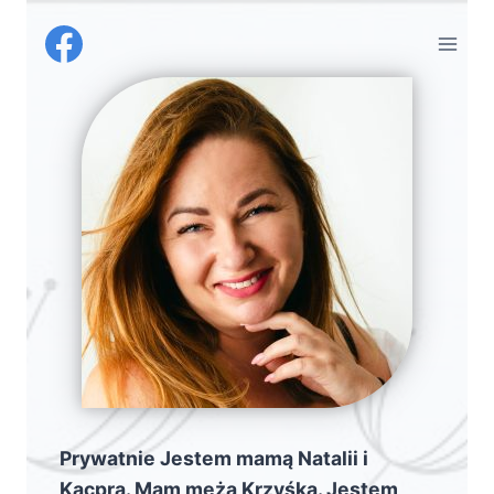
Przejdź
do
treści
Prywatnie Jestem mamą Natalii i
Kacpra. Mam męża Krzyśka. Jestem